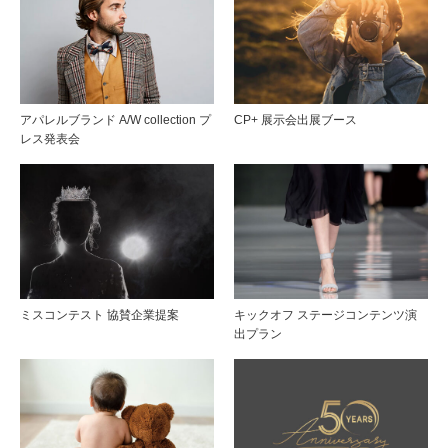
アパレルブランド A/W collection プ
CP+ 展示会出展ブース
レス発表会
ミスコンテスト 協賛企業提案
キックオフ ステージコンテンツ演
出プラン